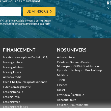
crivez-vous dès maintenant.
R
Su
JE M'INSCRIS
ivi) dans les courriels envoyés à cette adresse,
surer et d'optimiser leurs campagnes. Facultatif,
FINANCEMENT
NOS UNIVERS
Location avec option d'achat (LOA)
Achat voiture
Leasing voiture
Citadine
 - 
Berline
 - 
Break
 - 
Monospace
 - 
SUV & Tout-terrain
 - 
Leasing utilitaire
Hybride
 - 
Électrique
 - 
Van Aménagé
Leasing loisirs
Minibus
Achat à crédit
TPMR
Crédit-bail pour les professionnels
Essence
Extension de garantie
Diesel
Leasing Renault
Hybride & Électrique
Leasing Tesla
Achat utilitaire
Leasing Iveco
Fourgon
 - 
Fourgonnette
 - 
Leasing Ford loisirs
Voiture de société
 - 