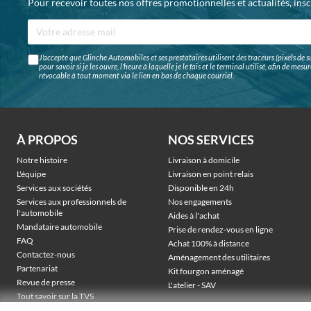
Pour recevoir toutes nos offres promotionnelles et actualités, ins
J'accepte que Glinche Automobiles et ses prestataires utilisent des traceurs (pixels de su
pour savoir si je les ouvre, l'heure à laquelle je le fais et le terminal utilisé, afin de me
révocable à tout moment via le lien en bas de chaque courriel.
À PROPOS
NOS SERVICES
Notre histoire
Livraison à domicile
L'équipe
Livraison en point relais
Services aux sociétés
Disponible en 24h
Services aux professionnels de
Nos engagements
l'automobile
Aides à l'achat
Mandataire automobile
Prise de rendez-vous en ligne
FAQ
Achat 100% à distance
Contactez-nous
Aménagement des utilitaires
Partenariat
Kit fourgon aménagé
Revue de presse
L'atelier - SAV
Tout savoir sur la TVS
Véhicules électriques sociétés