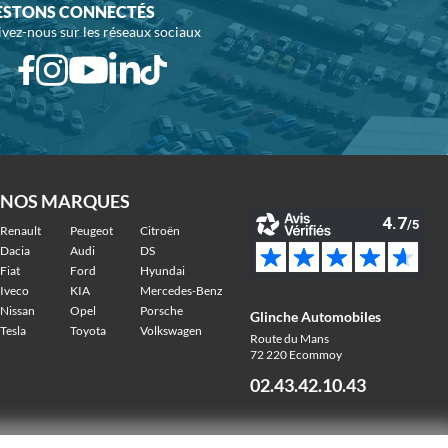
ESTONS CONNECTÉS
ivez-nous sur les réseaux sociaux
NOS MARQUES
Renault
Peugeot
Citroën
Dacia
Audi
DS
Fiat
Ford
Hyundai
Iveco
KIA
Mercedes-Benz
Nissan
Opel
Porsche
Glinche Automobiles
Tesla
Toyota
Volkswagen
Route du Mans
72 220 Ecommoy
02.43.42.10.43