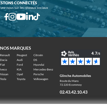
ESTONS CONNECTÉS
ivez-nous sur les réseaux sociaux
NOS MARQUES
Renault
Peugeot
Citroën
Dacia
Audi
DS
Fiat
Ford
Hyundai
Iveco
KIA
Mercedes-Benz
Nissan
Opel
Porsche
Glinche Automobiles
Tesla
Toyota
Volkswagen
Route du Mans
72 220 Ecommoy
02.43.42.10.43