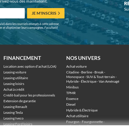
crivez-vous dès maintenant.
R
Su
JE M'INSCRIS
ivi) dans les courriels envoyés à cette adresse,
surer et d'optimiser leurs campagnes. Facultatif,
FINANCEMENT
NOS UNIVERS
Location avec option d'achat (LOA)
Achat voiture
Leasing voiture
Citadine
 - 
Berline
 - 
Break
 - 
Monospace
 - 
SUV & Tout-terrain
 - 
Leasing utilitaire
Hybride
 - 
Électrique
 - 
Van Aménagé
Leasing loisirs
Minibus
Achat à crédit
TPMR
Crédit-bail pour les professionnels
Essence
Extension de garantie
Diesel
Leasing Renault
Hybride & Électrique
Leasing Tesla
Achat utilitaire
Leasing Iveco
Fourgon
 - 
Fourgonnette
 - 
Leasing Ford loisirs
Voiture de société
 - 