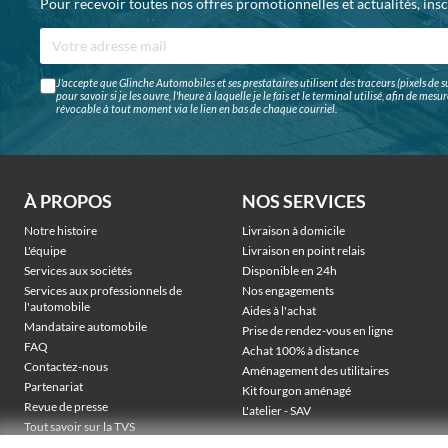
Pour recevoir toutes nos offres promotionnelles et actualités, ins
J'accepte que Glinche Automobiles et ses prestataires utilisent des traceurs (pixels de su
pour savoir si je les ouvre, l'heure à laquelle je le fais et le terminal utilisé, afin de me
révocable à tout moment via le lien en bas de chaque courriel.
À PROPOS
NOS SERVICES
Notre histoire
Livraison à domicile
L'équipe
Livraison en point relais
Services aux sociétés
Disponible en 24h
Services aux professionnels de
Nos engagements
l'automobile
Aides à l'achat
Mandataire automobile
Prise de rendez-vous en ligne
FAQ
Achat 100% à distance
Contactez-nous
Aménagement des utilitaires
Partenariat
Kit fourgon aménagé
Revue de presse
L'atelier - SAV
Tout savoir sur la TVS
Véhicules électriques sociétés