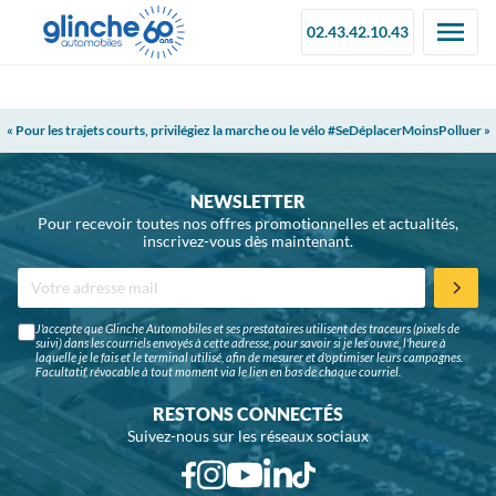
02.43.42.10.43
« Pour les trajets courts, privilégiez la marche ou le vélo #SeDéplacerMoinsPolluer »
NEWSLETTER
Pour recevoir toutes nos offres promotionnelles et actualités,
inscrivez-vous dès maintenant.
J'accepte que Glinche Automobiles et ses prestataires utilisent des traceurs (pixels de
suivi) dans les courriels envoyés à cette adresse, pour savoir si je les ouvre, l'heure à
laquelle je le fais et le terminal utilisé, afin de mesurer et d'optimiser leurs campagnes.
Facultatif, révocable à tout moment via le lien en bas de chaque courriel.
RESTONS CONNECTÉS
Suivez-nous sur les réseaux sociaux