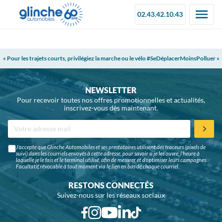
02.43.42.10.43
« Pour les trajets courts, privilégiez la marche ou le vélo #SeDéplacerMoinsPolluer »
NEWSLETTER
Pour recevoir toutes nos offres promotionnelles et actualités,
inscrivez-vous dès maintenant.
J'accepte que Glinche Automobiles et ses prestataires utilisent des traceurs (pixels de
suivi) dans les courriels envoyés à cette adresse, pour savoir si je les ouvre, l'heure à
laquelle je le fais et le terminal utilisé, afin de mesurer et d'optimiser leurs campagnes.
Facultatif, révocable à tout moment via le lien en bas de chaque courriel.
RESTONS CONNECTÉS
Suivez-nous sur les réseaux sociaux