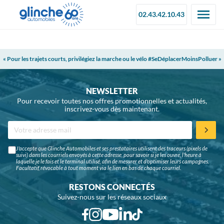
02.43.42.10.43
« Pour les trajets courts, privilégiez la marche ou le vélo #SeDéplacerMoinsPolluer »
NEWSLETTER
Pour recevoir toutes nos offres promotionnelles et actualités,
inscrivez-vous dès maintenant.
J'accepte que Glinche Automobiles et ses prestataires utilisent des traceurs (pixels de
suivi) dans les courriels envoyés à cette adresse, pour savoir si je les ouvre, l'heure à
laquelle je le fais et le terminal utilisé, afin de mesurer et d'optimiser leurs campagnes.
Facultatif, révocable à tout moment via le lien en bas de chaque courriel.
RESTONS CONNECTÉS
Suivez-nous sur les réseaux sociaux