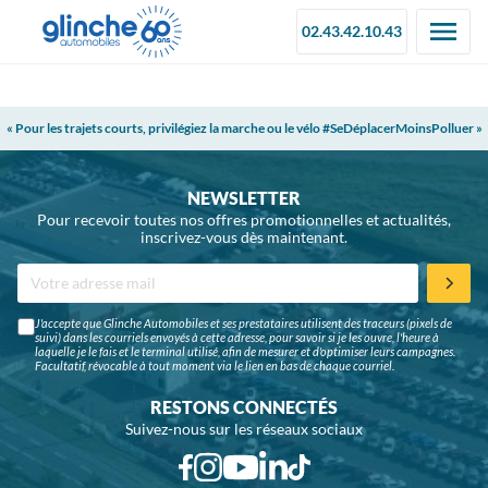
02.43.42.10.43
« Pour les trajets courts, privilégiez la marche ou le vélo #SeDéplacerMoinsPolluer »
NEWSLETTER
Pour recevoir toutes nos offres promotionnelles et actualités,
inscrivez-vous dès maintenant.
J'accepte que Glinche Automobiles et ses prestataires utilisent des traceurs (pixels de
suivi) dans les courriels envoyés à cette adresse, pour savoir si je les ouvre, l'heure à
laquelle je le fais et le terminal utilisé, afin de mesurer et d'optimiser leurs campagnes.
Facultatif, révocable à tout moment via le lien en bas de chaque courriel.
RESTONS CONNECTÉS
Suivez-nous sur les réseaux sociaux