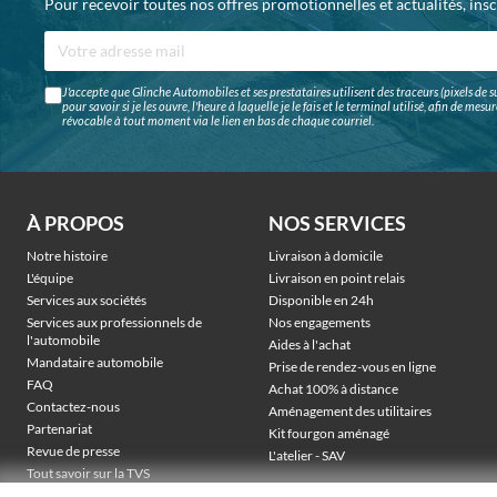
Pour recevoir toutes nos offres promotionnelles et actualités, ins
J'accepte que Glinche Automobiles et ses prestataires utilisent des traceurs (pixels de su
pour savoir si je les ouvre, l'heure à laquelle je le fais et le terminal utilisé, afin de me
révocable à tout moment via le lien en bas de chaque courriel.
À PROPOS
NOS SERVICES
Notre histoire
Livraison à domicile
L'équipe
Livraison en point relais
Services aux sociétés
Disponible en 24h
Services aux professionnels de
Nos engagements
l'automobile
Aides à l'achat
Mandataire automobile
Prise de rendez-vous en ligne
FAQ
Achat 100% à distance
Contactez-nous
Aménagement des utilitaires
Partenariat
Kit fourgon aménagé
Revue de presse
L'atelier - SAV
Tout savoir sur la TVS
Véhicules électriques sociétés