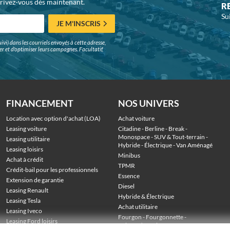
crivez-vous dès maintenant.
R
Su
JE M'INSCRIS
ivi) dans les courriels envoyés à cette adresse,
surer et d'optimiser leurs campagnes. Facultatif,
FINANCEMENT
NOS UNIVERS
Location avec option d'achat (LOA)
Achat voiture
Leasing voiture
Citadine
 - 
Berline
 - 
Break
 - 
Monospace
 - 
SUV & Tout-terrain
 - 
Leasing utilitaire
Hybride
 - 
Électrique
 - 
Van Aménagé
Leasing loisirs
Minibus
Achat à crédit
TPMR
Crédit-bail pour les professionnels
Essence
Extension de garantie
Diesel
Leasing Renault
Hybride & Électrique
Leasing Tesla
Achat utilitaire
Leasing Iveco
Fourgon
 - 
Fourgonnette
 - 
Leasing Ford loisirs
Voiture de société
 - 