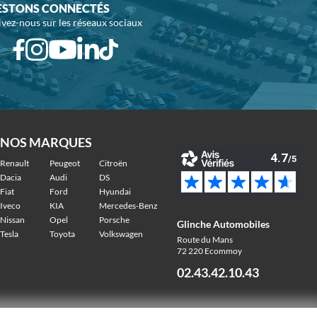
ESTONS CONNECTÉS
ivez-nous sur les réseaux sociaux
NOS MARQUES
Renault
Peugeot
Citroën
Dacia
Audi
DS
Fiat
Ford
Hyundai
Iveco
KIA
Mercedes-Benz
Nissan
Opel
Porsche
Glinche Automobiles
Tesla
Toyota
Volkswagen
Route du Mans
72 220 Ecommoy
02.43.42.10.43