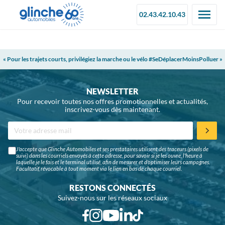
02.43.42.10.43
« Pour les trajets courts, privilégiez la marche ou le vélo #SeDéplacerMoinsPolluer »
NEWSLETTER
Pour recevoir toutes nos offres promotionnelles et actualités,
inscrivez-vous dès maintenant.
J'accepte que Glinche Automobiles et ses prestataires utilisent des traceurs (pixels de
suivi) dans les courriels envoyés à cette adresse, pour savoir si je les ouvre, l'heure à
laquelle je le fais et le terminal utilisé, afin de mesurer et d'optimiser leurs campagnes.
Facultatif, révocable à tout moment via le lien en bas de chaque courriel.
RESTONS CONNECTÉS
Suivez-nous sur les réseaux sociaux