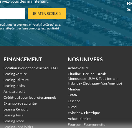
crivez-vous dès maintenant.
R
Su
JE M'INSCRIS
ivi) dans les courriels envoyés à cette adresse,
surer et d'optimiser leurs campagnes. Facultatif,
FINANCEMENT
NOS UNIVERS
Location avec option d'achat (LOA)
Achat voiture
Leasing voiture
Citadine
 - 
Berline
 - 
Break
 - 
Monospace
 - 
SUV & Tout-terrain
 - 
Leasing utilitaire
Hybride
 - 
Électrique
 - 
Van Aménagé
Leasing loisirs
Minibus
Achat à crédit
TPMR
Crédit-bail pour les professionnels
Essence
Extension de garantie
Diesel
Leasing Renault
Hybride & Électrique
Leasing Tesla
Achat utilitaire
Leasing Iveco
Fourgon
 - 
Fourgonnette
 - 
Leasing Ford loisirs
Voiture de société
 - 