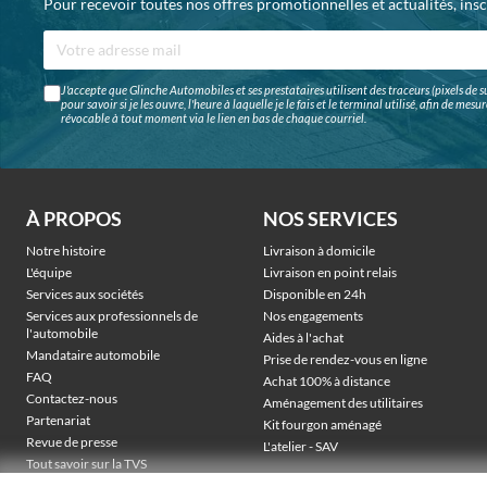
Pour recevoir toutes nos offres promotionnelles et actualités, ins
J'accepte que Glinche Automobiles et ses prestataires utilisent des traceurs (pixels de su
pour savoir si je les ouvre, l'heure à laquelle je le fais et le terminal utilisé, afin de me
révocable à tout moment via le lien en bas de chaque courriel.
À PROPOS
NOS SERVICES
Notre histoire
Livraison à domicile
L'équipe
Livraison en point relais
Services aux sociétés
Disponible en 24h
Services aux professionnels de
Nos engagements
l'automobile
Aides à l'achat
Mandataire automobile
Prise de rendez-vous en ligne
FAQ
Achat 100% à distance
Contactez-nous
Aménagement des utilitaires
Partenariat
Kit fourgon aménagé
Revue de presse
L'atelier - SAV
Tout savoir sur la TVS
Véhicules électriques sociétés