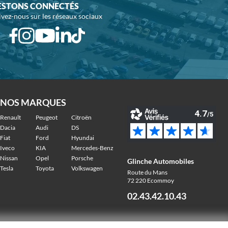
ESTONS CONNECTÉS
ivez-nous sur les réseaux sociaux
NOS MARQUES
Renault
Peugeot
Citroën
Dacia
Audi
DS
Fiat
Ford
Hyundai
Iveco
KIA
Mercedes-Benz
Nissan
Opel
Porsche
Glinche Automobiles
Tesla
Toyota
Volkswagen
Route du Mans
72 220 Ecommoy
02.43.42.10.43