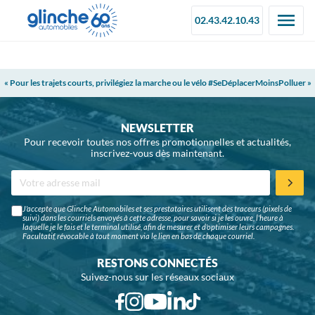
02.43.42.10.43
« Pour les trajets courts, privilégiez la marche ou le vélo #SeDéplacerMoinsPolluer »
NEWSLETTER
Pour recevoir toutes nos offres promotionnelles et actualités,
inscrivez-vous dès maintenant.
J'accepte que Glinche Automobiles et ses prestataires utilisent des traceurs (pixels de
suivi) dans les courriels envoyés à cette adresse, pour savoir si je les ouvre, l'heure à
laquelle je le fais et le terminal utilisé, afin de mesurer et d'optimiser leurs campagnes.
Facultatif, révocable à tout moment via le lien en bas de chaque courriel.
RESTONS CONNECTÉS
Suivez-nous sur les réseaux sociaux