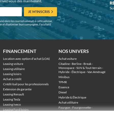
crivez-vous dès maintenant.
R
Su
JE M'INSCRIS
ivi) dans les courriels envoyés à cette adresse,
surer et d'optimiser leurs campagnes. Facultatif,
FINANCEMENT
NOS UNIVERS
Location avec option d'achat (LOA)
Achat voiture
Leasing voiture
Citadine
 - 
Berline
 - 
Break
 - 
Monospace
 - 
SUV & Tout-terrain
 - 
Leasing utilitaire
Hybride
 - 
Électrique
 - 
Van Aménagé
Leasing loisirs
Minibus
Achat à crédit
TPMR
Crédit-bail pour les professionnels
Essence
Extension de garantie
Diesel
Leasing Renault
Hybride & Électrique
Leasing Tesla
Achat utilitaire
Leasing Iveco
Fourgon
 - 
Fourgonnette
 - 
Leasing Ford loisirs
Voiture de société
 - 