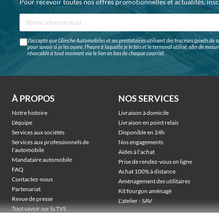
Pour recevoir toutes nos offres promotionnelles et actualités, ins
J'accepte que Glinche Automobiles et ses prestataires utilisent des traceurs (pixels de su
pour savoir si je les ouvre, l'heure à laquelle je le fais et le terminal utilisé, afin de me
révocable à tout moment via le lien en bas de chaque courriel.
À PROPOS
NOS SERVICES
Notre histoire
Livraison à domicile
L'équipe
Livraison en point relais
Services aux sociétés
Disponible en 24h
Services aux professionnels de
Nos engagements
l'automobile
Aides à l'achat
Mandataire automobile
Prise de rendez-vous en ligne
FAQ
Achat 100% à distance
Contactez-nous
Aménagement des utilitaires
Partenariat
Kit fourgon aménagé
Revue de presse
L'atelier - SAV
Tout savoir sur la TVS
Véhicules électriques sociétés