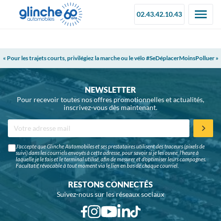
02.43.42.10.43
« Pour les trajets courts, privilégiez la marche ou le vélo #SeDéplacerMoinsPolluer »
NEWSLETTER
Pour recevoir toutes nos offres promotionnelles et actualités,
inscrivez-vous dès maintenant.
J'accepte que Glinche Automobiles et ses prestataires utilisent des traceurs (pixels de
suivi) dans les courriels envoyés à cette adresse, pour savoir si je les ouvre, l'heure à
laquelle je le fais et le terminal utilisé, afin de mesurer et d'optimiser leurs campagnes.
Facultatif, révocable à tout moment via le lien en bas de chaque courriel.
RESTONS CONNECTÉS
Suivez-nous sur les réseaux sociaux