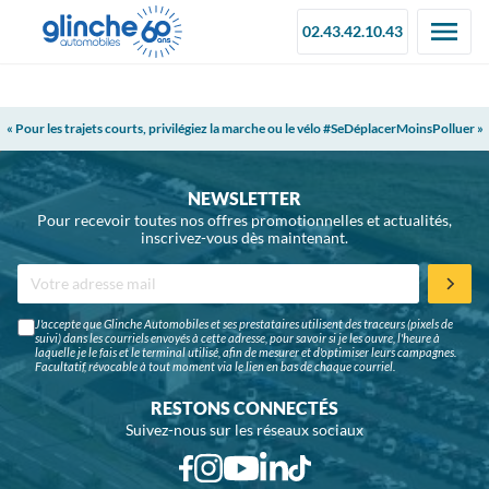
02.43.42.10.43
« Pour les trajets courts, privilégiez la marche ou le vélo #SeDéplacerMoinsPolluer »
NEWSLETTER
Pour recevoir toutes nos offres promotionnelles et actualités,
inscrivez-vous dès maintenant.
J'accepte que Glinche Automobiles et ses prestataires utilisent des traceurs (pixels de
suivi) dans les courriels envoyés à cette adresse, pour savoir si je les ouvre, l'heure à
laquelle je le fais et le terminal utilisé, afin de mesurer et d'optimiser leurs campagnes.
Facultatif, révocable à tout moment via le lien en bas de chaque courriel.
RESTONS CONNECTÉS
Suivez-nous sur les réseaux sociaux