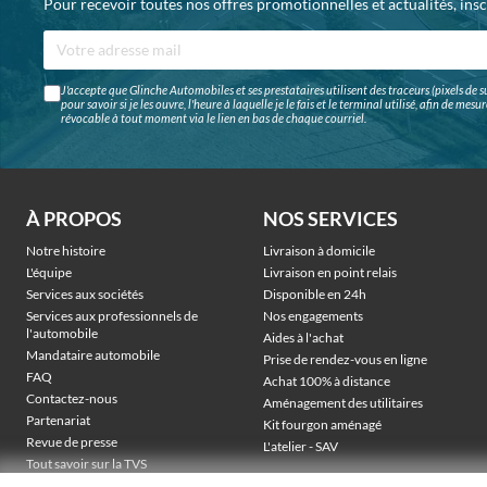
Pour recevoir toutes nos offres promotionnelles et actualités, ins
J'accepte que Glinche Automobiles et ses prestataires utilisent des traceurs (pixels de su
pour savoir si je les ouvre, l'heure à laquelle je le fais et le terminal utilisé, afin de me
révocable à tout moment via le lien en bas de chaque courriel.
À PROPOS
NOS SERVICES
Notre histoire
Livraison à domicile
L'équipe
Livraison en point relais
Services aux sociétés
Disponible en 24h
Services aux professionnels de
Nos engagements
l'automobile
Aides à l'achat
Mandataire automobile
Prise de rendez-vous en ligne
FAQ
Achat 100% à distance
Contactez-nous
Aménagement des utilitaires
Partenariat
Kit fourgon aménagé
Revue de presse
L'atelier - SAV
Tout savoir sur la TVS
Véhicules électriques sociétés