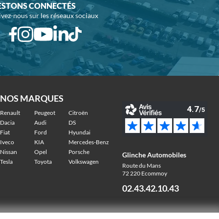
ESTONS CONNECTÉS
ivez-nous sur les réseaux sociaux
NOS MARQUES
Renault
Peugeot
Citroën
Dacia
Audi
DS
Fiat
Ford
Hyundai
Iveco
KIA
Mercedes-Benz
Nissan
Opel
Porsche
Glinche Automobiles
Tesla
Toyota
Volkswagen
Route du Mans
72 220 Ecommoy
02.43.42.10.43