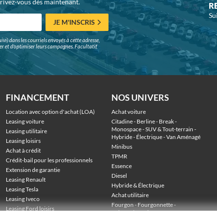
crivez-vous dès maintenant.
R
Su
JE M'INSCRIS
ivi) dans les courriels envoyés à cette adresse,
surer et d'optimiser leurs campagnes. Facultatif,
FINANCEMENT
NOS UNIVERS
Location avec option d'achat (LOA)
Achat voiture
Leasing voiture
Citadine
 - 
Berline
 - 
Break
 - 
Monospace
 - 
SUV & Tout-terrain
 - 
Leasing utilitaire
Hybride
 - 
Électrique
 - 
Van Aménagé
Leasing loisirs
Minibus
Achat à crédit
TPMR
Crédit-bail pour les professionnels
Essence
Extension de garantie
Diesel
Leasing Renault
Hybride & Électrique
Leasing Tesla
Achat utilitaire
Leasing Iveco
Fourgon
 - 
Fourgonnette
 - 
Leasing Ford loisirs
Voiture de société
 - 