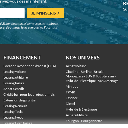
crivez-vous dès maintenant.
R
Su
JE M'INSCRIS
ivi) dans les courriels envoyés à cette adresse,
surer et d'optimiser leurs campagnes. Facultatif,
FINANCEMENT
NOS UNIVERS
Location avec option d'achat (LOA)
Achat voiture
Leasing voiture
Citadine
 - 
Berline
 - 
Break
 - 
Monospace
 - 
SUV & Tout-terrain
 - 
Leasing utilitaire
Hybride
 - 
Électrique
 - 
Van Aménagé
Leasing loisirs
Minibus
Achat à crédit
TPMR
Crédit-bail pour les professionnels
Essence
Extension de garantie
Diesel
Leasing Renault
Hybride & Électrique
Leasing Tesla
Achat utilitaire
Leasing Iveco
Fourgon
 - 
Fourgonnette
 - 
Leasing Ford loisirs
Voiture de société
 - 