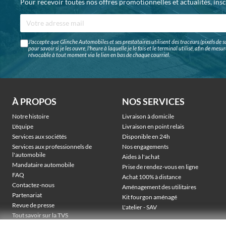
Pour recevoir toutes nos offres promotionnelles et actualités, ins
J'accepte que Glinche Automobiles et ses prestataires utilisent des traceurs (pixels de su
pour savoir si je les ouvre, l'heure à laquelle je le fais et le terminal utilisé, afin de me
révocable à tout moment via le lien en bas de chaque courriel.
À PROPOS
NOS SERVICES
Notre histoire
Livraison à domicile
L'équipe
Livraison en point relais
Services aux sociétés
Disponible en 24h
Services aux professionnels de
Nos engagements
l'automobile
Aides à l'achat
Mandataire automobile
Prise de rendez-vous en ligne
FAQ
Achat 100% à distance
Contactez-nous
Aménagement des utilitaires
Partenariat
Kit fourgon aménagé
Revue de presse
L'atelier - SAV
Tout savoir sur la TVS
Véhicules électriques sociétés