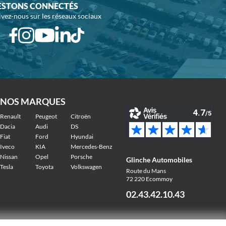
ESTONS CONNECTÉS
ivez-nous sur les réseaux sociaux
NOS MARQUES
Renault
Peugeot
Citroën
Dacia
Audi
DS
Fiat
Ford
Hyundai
Iveco
KIA
Mercedes-Benz
Nissan
Opel
Porsche
Glinche Automobiles
Tesla
Toyota
Volkswagen
Route du Mans
72 220 Ecommoy
02.43.42.10.43