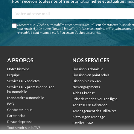
Pour recevoir toutes nos offres promotionnelles et actualités, ins
J'accepte que Glinche Automobiles et ses prestataires utilisent des traceurs (pixels de su
pour savoir si je les ouvre, l'heure à laquelle je le fais et le terminal utilisé, afin de me
révocable à tout moment via le lien en bas de chaque courriel.
À PROPOS
NOS SERVICES
Notre histoire
Livraison à domicile
L'équipe
Livraison en point relais
Services aux sociétés
Disponible en 24h
Services aux professionnels de
Nos engagements
l'automobile
Aides à l'achat
Mandataire automobile
Prise de rendez-vous en ligne
FAQ
Achat 100% à distance
Contactez-nous
Aménagement des utilitaires
Partenariat
Kit fourgon aménagé
Revue de presse
L'atelier - SAV
Tout savoir sur la TVS
Véhicules électriques sociétés