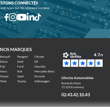
ESTONS CONNECTÉS
ivez-nous sur les réseaux sociaux
NOS MARQUES
Renault
Peugeot
Citroën
Dacia
Audi
DS
Fiat
Ford
Hyundai
Iveco
KIA
Mercedes-Benz
Nissan
Opel
Porsche
Glinche Automobiles
Tesla
Toyota
Volkswagen
Route du Mans
72 220 Ecommoy
02.43.42.10.43