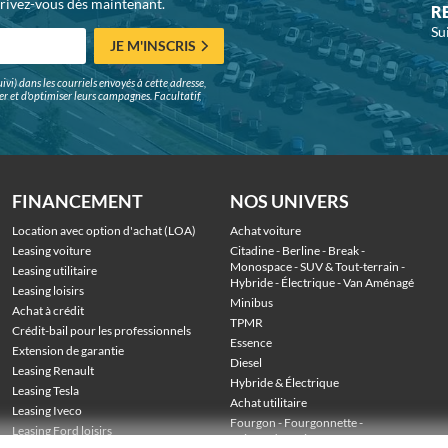
crivez-vous dès maintenant.
R
Su
JE M'INSCRIS
ivi) dans les courriels envoyés à cette adresse,
surer et d'optimiser leurs campagnes. Facultatif,
FINANCEMENT
NOS UNIVERS
Location avec option d'achat (LOA)
Achat voiture
Leasing voiture
Citadine
 - 
Berline
 - 
Break
 - 
Monospace
 - 
SUV & Tout-terrain
 - 
Leasing utilitaire
Hybride
 - 
Électrique
 - 
Van Aménagé
Leasing loisirs
Minibus
Achat à crédit
TPMR
Crédit-bail pour les professionnels
Essence
Extension de garantie
Diesel
Leasing Renault
Hybride & Électrique
Leasing Tesla
Achat utilitaire
Leasing Iveco
Fourgon
 - 
Fourgonnette
 - 
Leasing Ford loisirs
Voiture de société
 - 