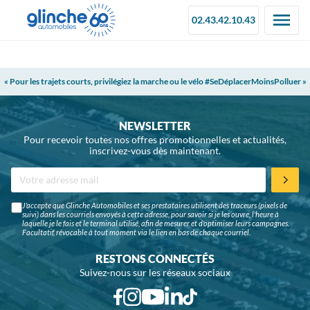
02.43.42.10.43
« Pour les trajets courts, privilégiez la marche ou le vélo #SeDéplacerMoinsPolluer »
NEWSLETTER
Pour recevoir toutes nos offres promotionnelles et actualités,
inscrivez-vous dès maintenant.
J'accepte que Glinche Automobiles et ses prestataires utilisent des traceurs (pixels de
suivi) dans les courriels envoyés à cette adresse, pour savoir si je les ouvre, l'heure à
laquelle je le fais et le terminal utilisé, afin de mesurer et d'optimiser leurs campagnes.
Facultatif, révocable à tout moment via le lien en bas de chaque courriel.
RESTONS CONNECTÉS
Suivez-nous sur les réseaux sociaux