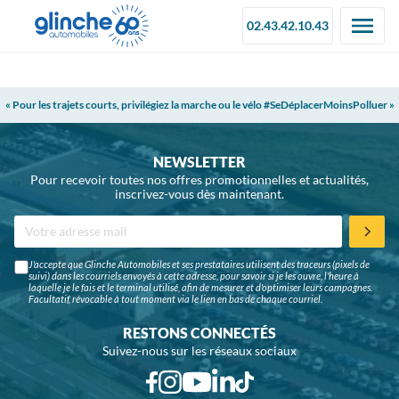
02.43.42.10.43
« Pour les trajets courts, privilégiez la marche ou le vélo #SeDéplacerMoinsPolluer »
NEWSLETTER
Pour recevoir toutes nos offres promotionnelles et actualités,
inscrivez-vous dès maintenant.
J'accepte que Glinche Automobiles et ses prestataires utilisent des traceurs (pixels de
suivi) dans les courriels envoyés à cette adresse, pour savoir si je les ouvre, l'heure à
laquelle je le fais et le terminal utilisé, afin de mesurer et d'optimiser leurs campagnes.
Facultatif, révocable à tout moment via le lien en bas de chaque courriel.
RESTONS CONNECTÉS
Suivez-nous sur les réseaux sociaux