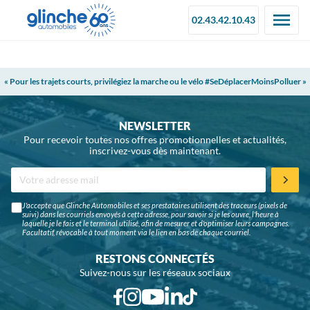
02.43.42.10.43
« Pour les trajets courts, privilégiez la marche ou le vélo #SeDéplacerMoinsPolluer »
NEWSLETTER
Pour recevoir toutes nos offres promotionnelles et actualités,
inscrivez-vous dès maintenant.
J'accepte que Glinche Automobiles et ses prestataires utilisent des traceurs (pixels de
suivi) dans les courriels envoyés à cette adresse, pour savoir si je les ouvre, l'heure à
laquelle je le fais et le terminal utilisé, afin de mesurer et d'optimiser leurs campagnes.
Facultatif, révocable à tout moment via le lien en bas de chaque courriel.
RESTONS CONNECTÉS
Suivez-nous sur les réseaux sociaux