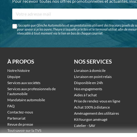
Pour recevoir toutes nos offres promotionnelles et actualités, ins
J'accepte que Glinche Automobiles et ses prestataires utilisent des traceurs (pixels de su
pour savoir si je les ouvre, l'heure à laquelle je le fais et le terminal utilisé, afin de me
révocable à tout moment via le lien en bas de chaque courriel.
À PROPOS
NOS SERVICES
Notre histoire
Livraison à domicile
L'équipe
Livraison en point relais
Services aux sociétés
Disponible en 24h
Services aux professionnels de
Nos engagements
l'automobile
Aides à l'achat
Mandataire automobile
Prise de rendez-vous en ligne
FAQ
Achat 100% à distance
Contactez-nous
Aménagement des utilitaires
Partenariat
Kit fourgon aménagé
Revue de presse
L'atelier - SAV
Tout savoir sur la TVS
Véhicules électriques sociétés