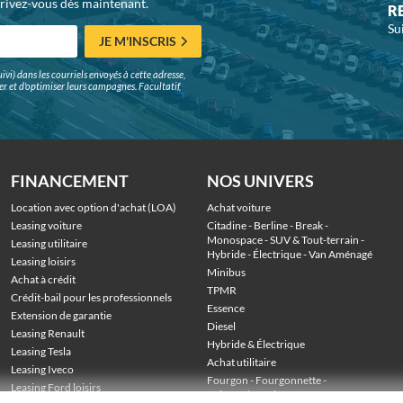
crivez-vous dès maintenant.
R
Su
JE M'INSCRIS
ivi) dans les courriels envoyés à cette adresse,
surer et d'optimiser leurs campagnes. Facultatif,
FINANCEMENT
NOS UNIVERS
Location avec option d'achat (LOA)
Achat voiture
Leasing voiture
Citadine
 - 
Berline
 - 
Break
 - 
Monospace
 - 
SUV & Tout-terrain
 - 
Leasing utilitaire
Hybride
 - 
Électrique
 - 
Van Aménagé
Leasing loisirs
Minibus
Achat à crédit
TPMR
Crédit-bail pour les professionnels
Essence
Extension de garantie
Diesel
Leasing Renault
Hybride & Électrique
Leasing Tesla
Achat utilitaire
Leasing Iveco
Fourgon
 - 
Fourgonnette
 - 
Leasing Ford loisirs
Voiture de société
 - 