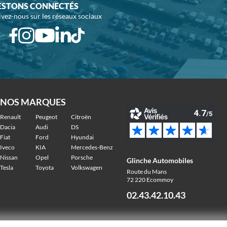
ESTONS CONNECTÉS
ivez-nous sur les réseaux sociaux
NOS MARQUES
Renault
Peugeot
Citroën
Dacia
Audi
DS
Fiat
Ford
Hyundai
Iveco
KIA
Mercedes-Benz
Nissan
Opel
Porsche
Glinche Automobiles
Tesla
Toyota
Volkswagen
Route du Mans
72 220 Ecommoy
02.43.42.10.43