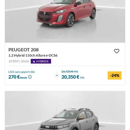
PEUGEOT 208
1.2 Hybrid 110ch Allure e-DCS6
10 KM | 2026
HYBRIDE
26,720 €
LOA sans apport dès
TTC
-24%
ou
270 €
20,350 €
/mois
TTC