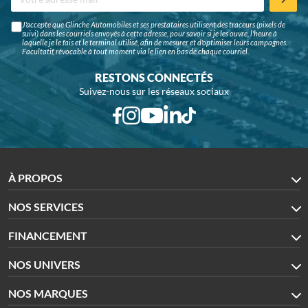
J'accepte que Glinche Automobiles et ses prestataires utilisent des traceurs (pixels de
suivi) dans les courriels envoyés à cette adresse, pour savoir si je les ouvre, l'heure à
laquelle je le fais et le terminal utilisé, afin de mesurer et d'optimiser leurs campagnes.
Facultatif, révocable à tout moment via le lien en bas de chaque courriel.
RESTONS CONNECTÉS
Suivez-nous sur les réseaux sociaux
À PROPOS
NOS SERVICES
FINANCEMENT
NOS UNIVERS
NOS MARQUES