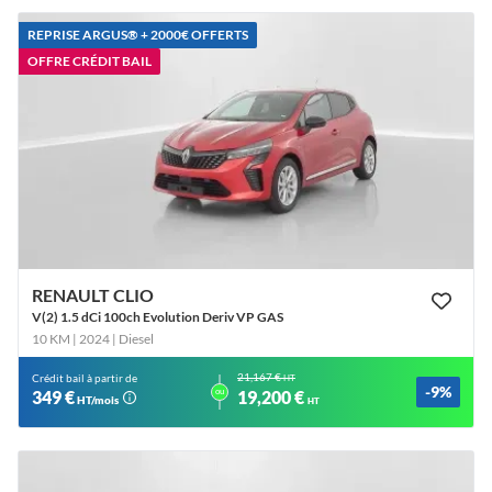
REPRISE ARGUS®️ + 2000€ OFFERTS
OFFRE CRÉDIT BAIL
RENAULT CLIO
V(2) 1.5 dCi 100ch Evolution Deriv VP GAS
10 KM | 2024
| Diesel
21,167 €
Crédit bail à partir de
HT
-9%
ou
349 €
19,200 €
HT/mois
HT