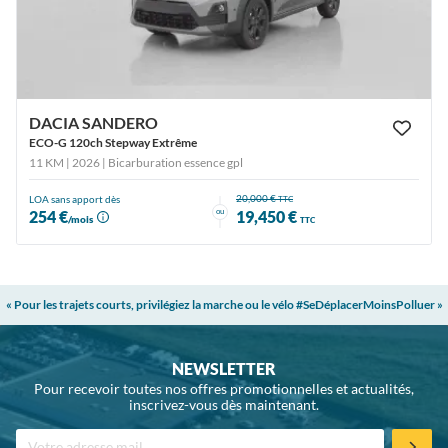
DACIA SANDERO
ECO-G 120ch Stepway Extrême
11 KM | 2026
| Bicarburation essence gpl
20,000 €
LOA sans apport dès
TTC
ou
254 €
19,450 €
/mois
TTC
« Pour les trajets courts, privilégiez la marche ou le vélo #SeDéplacerMoinsPolluer »
NEWSLETTER
Pour recevoir toutes nos offres promotionnelles et actualités,
inscrivez-vous dès maintenant.