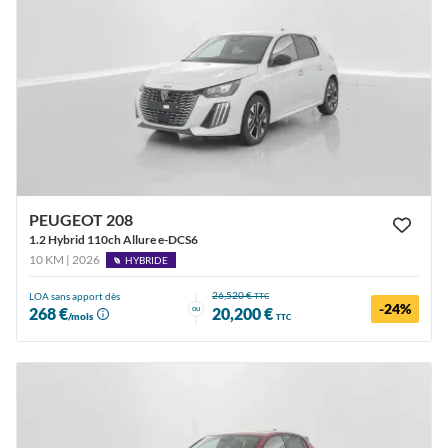
PEUGEOT 208
1.2 Hybrid 110ch Allure e-DCS6
10 KM | 2026
HYBRIDE
26,520 €
LOA sans apport dès
TTC
-24%
ou
268 €
20,200 €
/mois
TTC