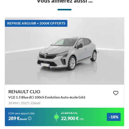
Vous aimerez aussi ...
REPRISE ARGUS®️ + 2000€ OFFERTS
RENAULT CLIO
V(2) 1.5 Blue dCi 100ch Evolution Auto-école GAS
20 KM | 2025
| Diesel
27,894 €
LOA sans apport dès
TTC
-18%
ou
289 €
22,900 €
/mois
TTC