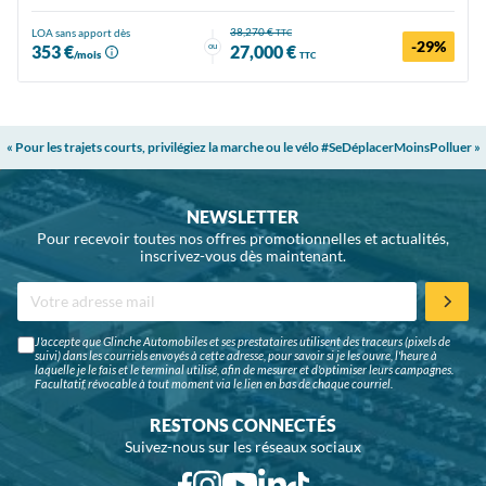
38,270 €
LOA sans apport dès
TTC
-29%
ou
353 €
27,000 €
/mois
TTC
« Pour les trajets courts, privilégiez la marche ou le vélo #SeDéplacerMoinsPolluer »
NEWSLETTER
Pour recevoir toutes nos offres promotionnelles et actualités,
inscrivez-vous dès maintenant.
J'accepte que Glinche Automobiles et ses prestataires utilisent des traceurs (pixels de
suivi) dans les courriels envoyés à cette adresse, pour savoir si je les ouvre, l'heure à
laquelle je le fais et le terminal utilisé, afin de mesurer et d'optimiser leurs campagnes.
Facultatif, révocable à tout moment via le lien en bas de chaque courriel.
RESTONS CONNECTÉS
Suivez-nous sur les réseaux sociaux