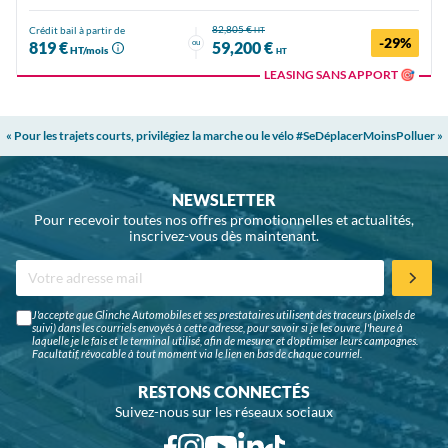
82,805 €
Crédit bail à partir de
HT
-29%
ou
819 €
59,200 €
HT/mois
HT
LEASING SANS APPORT 🎯
« Pour les trajets courts, privilégiez la marche ou le vélo #SeDéplacerMoinsPolluer »
NEWSLETTER
Pour recevoir toutes nos offres promotionnelles et actualités,
inscrivez-vous dès maintenant.
J'accepte que Glinche Automobiles et ses prestataires utilisent des traceurs (pixels de
suivi) dans les courriels envoyés à cette adresse, pour savoir si je les ouvre, l'heure à
laquelle je le fais et le terminal utilisé, afin de mesurer et d'optimiser leurs campagnes.
Facultatif, révocable à tout moment via le lien en bas de chaque courriel.
RESTONS CONNECTÉS
Suivez-nous sur les réseaux sociaux