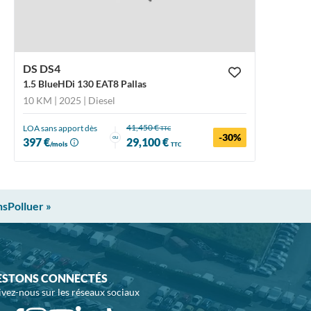
DS DS4
1.5 BlueHDi 130 EAT8 Pallas
10 KM | 2025
| Diesel
41,450 €
LOA sans apport dès
TTC
-30%
ou
397 €
29,100 €
/mois
TTC
nsPolluer »
ESTONS CONNECTÉS
ivez-nous sur les réseaux sociaux