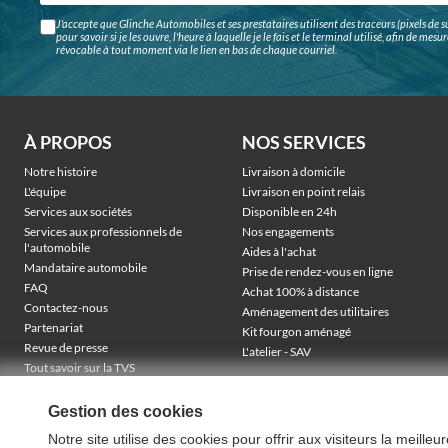
J'accepte que Glinche Automobiles et ses prestataires utilisent des traceurs (pixels de su
pour savoir si je les ouvre, l'heure à laquelle je le fais et le terminal utilisé, afin de me
révocable à tout moment via le lien en bas de chaque courriel.
À PROPOS
NOS SERVICES
Notre histoire
Livraison à domicile
L'équipe
Livraison en point relais
Services aux sociétés
Disponible en 24h
Services aux professionnels de
Nos engagements
l'automobile
Aides à l'achat
Mandataire automobile
Prise de rendez-vous en ligne
FAQ
Achat 100% à distance
Contactez-nous
Aménagement des utilitaires
Partenariat
Kit fourgon aménagé
Revue de presse
L'atelier - SAV
Tout savoir sur la TVS
Véhicules électriques sociétés
TVA récupérable & financement
Gestion des cookies
Notre site utilise des cookies pour offrir aux visiteurs la meille