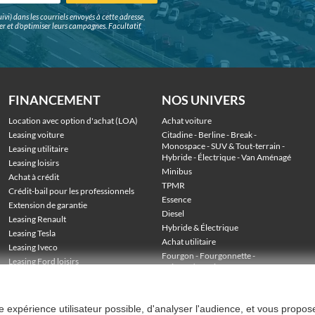
ivi) dans les courriels envoyés à cette adresse,
surer et d'optimiser leurs campagnes. Facultatif,
FINANCEMENT
NOS UNIVERS
Location avec option d'achat (LOA)
Achat voiture
Leasing voiture
Citadine
 - 
Berline
 - 
Break
 - 
Monospace
 - 
SUV & Tout-terrain
 - 
Leasing utilitaire
Hybride
 - 
Électrique
 - 
Van Aménagé
Leasing loisirs
Minibus
Achat à crédit
TPMR
Crédit-bail pour les professionnels
Essence
Extension de garantie
Diesel
Leasing Renault
Hybride & Électrique
Leasing Tesla
Achat utilitaire
Leasing Iveco
Fourgon
 - 
Fourgonnette
 - 
Leasing Ford loisirs
Voiture de société
 - 
Stock véhicules en LOA
Utilitaire grand volume
 - 
Utilitaire benne
 - 
Utilitaire frigo
 - 
Utilitaire plateau
ure expérience utilisateur possible, d'analyser l'audience, et vous propos