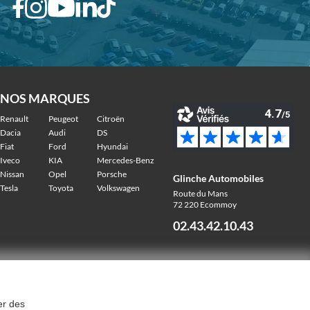
NOS MARQUES
Renault
Peugeot
Citroën
Dacia
Audi
DS
Fiat
Ford
Hyundai
Iveco
KIA
Mercedes-Benz
Nissan
Opel
Porsche
Glinche Automobiles
Tesla
Toyota
Volkswagen
Route du Mans
72 220 Ecommoy
02.43.42.10.43
er des