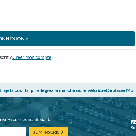
ONNEXION >
scrit ?
Créer mon compte
 trajets courts, privilégiez la marche ou le vélo #SeDéplacerMoi
crivez-vous dès maintenant.
R
Su
JE M'INSCRIS