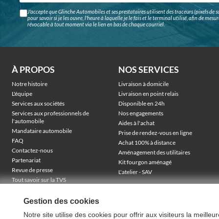
J'accepte que Glinche Automobiles et ses prestataires utilisent des traceurs (pixels de su
pour savoir si je les ouvre, l'heure à laquelle je le fais et le terminal utilisé, afin de me
révocable à tout moment via le lien en bas de chaque courriel.
À PROPOS
NOS SERVICES
Notre histoire
Livraison à domicile
L'équipe
Livraison en point relais
Services aux sociétés
Disponible en 24h
Services aux professionnels de
Nos engagements
l'automobile
Aides à l'achat
Mandataire automobile
Prise de rendez-vous en ligne
FAQ
Achat 100% à distance
Contactez-nous
Aménagement des utilitaires
Partenariat
Kit fourgon aménagé
Revue de presse
L'atelier - SAV
Tout savoir sur la TVS
Véhicules électriques sociétés
TVA récupérable & financement
Gestion des cookies
Notre site utilise des cookies pour offrir aux visiteurs la meille