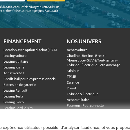
ivi) dans les courriels envoyés à cette adresse,
surer et d'optimiser leurs campagnes. Facultatif,
FINANCEMENT
NOS UNIVERS
Location avec option d'achat (LOA)
Achat voiture
Leasing voiture
Citadine
 - 
Berline
 - 
Break
 - 
Monospace
 - 
SUV & Tout-terrain
 - 
Leasing utilitaire
Hybride
 - 
Électrique
 - 
Van Aménagé
Leasing loisirs
Minibus
Achat à crédit
TPMR
Crédit-bail pour les professionnels
Essence
Extension de garantie
Diesel
Leasing Renault
Hybride & Électrique
Leasing Tesla
Achat utilitaire
Leasing Iveco
Fourgon
 - 
Fourgonnette
 - 
Leasing Ford loisirs
Voiture de société
 - 
Stock véhicules en LOA
Utilitaire grand volume
 - 
Utilitaire benne
 - 
Utilitaire frigo
 - 
Utilitaire plateau
ure expérience utilisateur possible, d'analyser l'audience, et vous propos