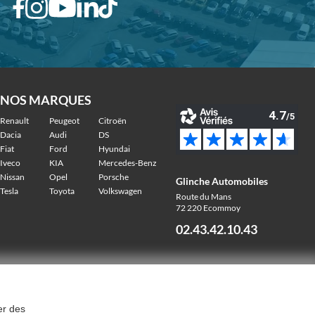
NOS MARQUES
Renault
Peugeot
Citroën
Dacia
Audi
DS
Fiat
Ford
Hyundai
Iveco
KIA
Mercedes-Benz
Nissan
Opel
Porsche
Glinche Automobiles
Tesla
Toyota
Volkswagen
Route du Mans
72 220 Ecommoy
02.43.42.10.43
er des