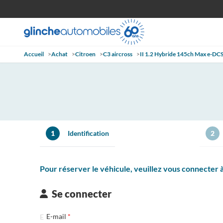
Accueil
>
Achat
>
Citroen
>
C3 aircross
>
II 1.2 Hybride 145ch Max e-DC
1
Identification
2
Pour réserver le véhicule, veuillez vous connecter
Se connecter
E-mail