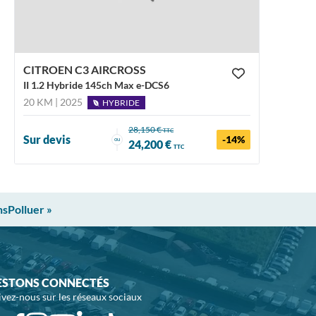
CITROEN C3 AIRCROSS
II 1.2 Hybride 145ch Max e-DCS6
20 KM | 2025
HYBRIDE
28,150 €
TTC
Sur devis
-14%
ou
24,200 €
TTC
nsPolluer »
ESTONS CONNECTÉS
ivez-nous sur les réseaux sociaux