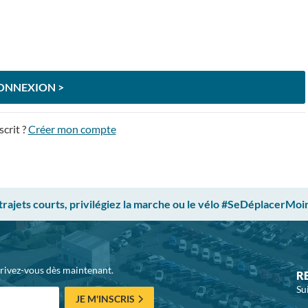
ONNEXION >
scrit ?
Créer mon compte
 trajets courts, privilégiez la marche ou le vélo #SeDéplacerMoi
crivez-vous dès maintenant.
R
Su
JE M'INSCRIS