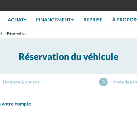
ACHAT
FINANCEMENT
REPRISE
À PROPOS
S6
>
Réservation
Réservation du véhicule
Livraison & options
3
Mode de pai
 à votre compte