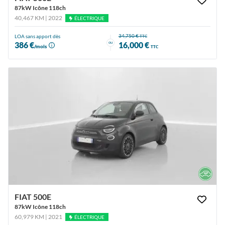
87kW Icône 118ch
40,467 KM | 2022
ÉLECTRIQUE
34,750 €
LOA sans apport dès
TTC
ou
386 €
16,000 €
/mois
TTC
FIAT 500E
87kW Icône 118ch
60,979 KM | 2021
ÉLECTRIQUE