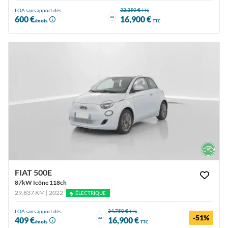
32,250 €
LOA sans apport dès
TTC
ou
600 €
16,900 €
/mois
TTC
FIAT 500E
87kW Icône 118ch
29,837 KM | 2022
ÉLECTRIQUE
34,750 €
LOA sans apport dès
TTC
-51%
ou
409 €
16,900 €
/mois
TTC