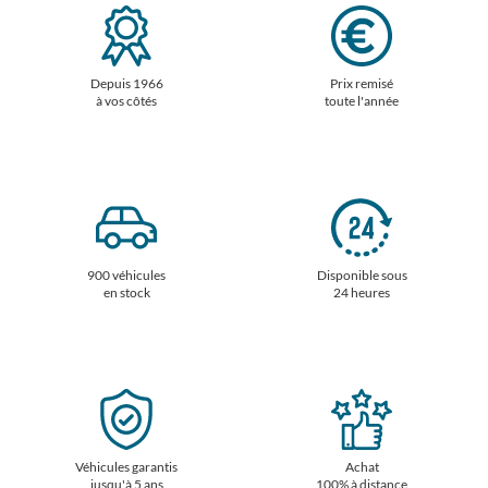
Depuis 1966
Prix remisé
à vos côtés
toute l'année
900 véhicules
Disponible sous
en stock
24 heures
Véhicules garantis
Achat
jusqu'à 5 ans
100% à distance