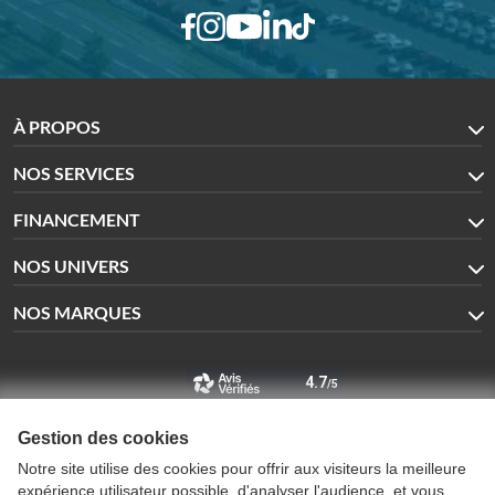
À PROPOS
NOS SERVICES
FINANCEMENT
NOS UNIVERS
NOS MARQUES
Gestion des cookies
Notre site utilise des cookies pour offrir aux visiteurs la meilleure
Glinche Automobiles
expérience utilisateur possible, d'analyser l'audience, et vous