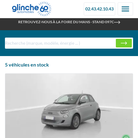
02.43.42.10.43
OUVERT TOUT L'ÉTÉ
Achat de Voiture, Utilitaire, Loisirs et Prestige neuve et
RETROUVEZ-NOUS À LA FOIRE DU MANS - STAND 097C
d'occasion disponible directement chez Glinche Automobiles
5
véhicules en stock