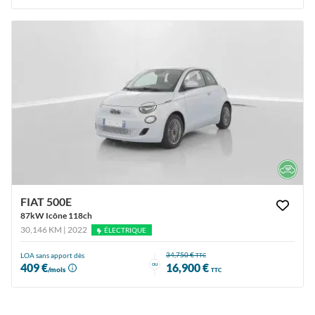
FIAT 500E
87kW Icône 118ch
30,146 KM | 2022
ÉLECTRIQUE
34,750 €
LOA sans apport dès
TTC
ou
409 €
16,900 €
/mois
TTC