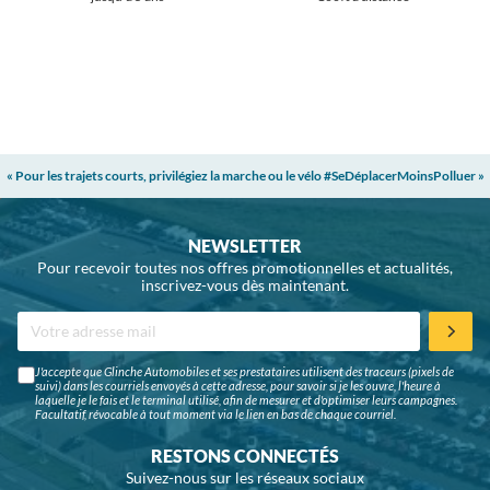
« Pour les trajets courts, privilégiez la marche ou le vélo #SeDéplacerMoinsPolluer »
NEWSLETTER
Pour recevoir toutes nos offres promotionnelles et actualités,
inscrivez-vous dès maintenant.
J'accepte que Glinche Automobiles et ses prestataires utilisent des traceurs (pixels de
suivi) dans les courriels envoyés à cette adresse, pour savoir si je les ouvre, l'heure à
laquelle je le fais et le terminal utilisé, afin de mesurer et d'optimiser leurs campagnes.
Facultatif, révocable à tout moment via le lien en bas de chaque courriel.
RESTONS CONNECTÉS
Suivez-nous sur les réseaux sociaux