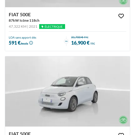
FIAT 500E
87kW Icône 118ch
47,322 KM | 2021
ÉLECTRIQUE
31,700 €
LOA sans apport dès
TTC
ou
591 €
16,900 €
/mois
TTC
FIAT 500E